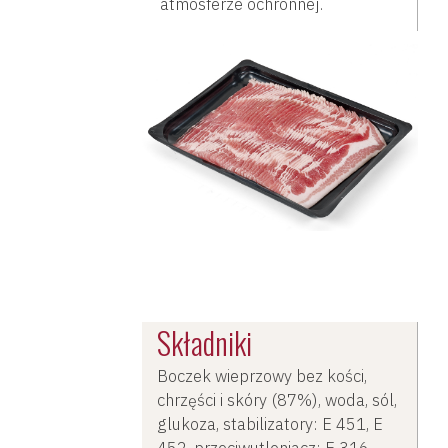
atmosferze ochronnej.
Składniki
Boczek wieprzowy bez kości,
chrzęści i skóry (87%), woda, sól,
glukoza, stabilizatory: E 451, E
452, przeciwutleniacz: E 316,