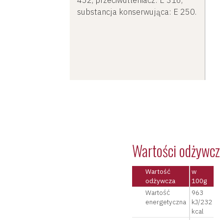
substancja konserwująca: E 250.
Wartości odżywc
Wartość
w
odżywcza
100g
Wartość
963
energetyczna
kJ/232
kcal