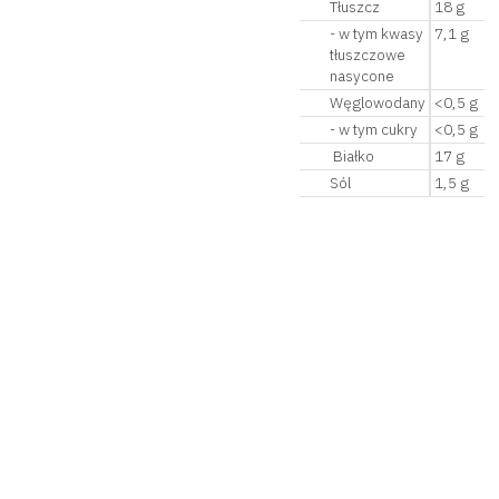
Tłuszcz
18 g
- w tym kwasy
7,1 g
tłuszczowe
nasycone
Węglowodany
<0,5 g
- w tym cukry
<0,5 g
Białko
17 g
Sól
1,5 g