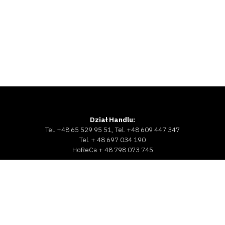
Dział Handlu:
Tel. +48 65 529 95 51, Tel. +48 609 447 347
Tel. + 48 697 034 190
HoReCa + 48 798 073 745
Polska:
zamowienia@kaminiarz.pl
International:
export@kaminiarz.pl
KAMINIARZ 1926