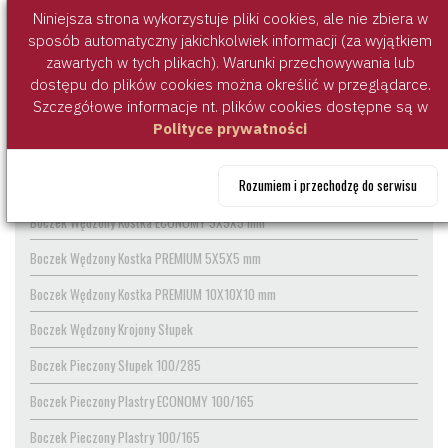
HORECA
Niniejsza strona wykorzystuje pliki cookies, ale nie zbiera w
sposób automatyczny jakichkolwiek informacji (za wyjątkiem
zawartych w tych plikach). Warunki przechowywania lub
dostępu do plików cookies można określić w przeglądarce.
Szczegółowe informacje nt. plików cookies dostępne są w
Polityce prywatności
Rozumiem i przechodzę do serwisu
PRODUKTY PODOBNE
Boczek Wędzony Kostka ECONOMY 5X5X5 mm
Boczek Wędzony Kostka PREMIUM 5X5X5 mm
Boczek Wędzony Kostka PREMIUM 10X10X10 mm
Boczek Wędzony Krojony Słupek
Boczek Pieczony Słupek 100/285
Boczek Pieczony Plastry ECONOMY 100/165
Boczek Pieczony Plastry 100/165