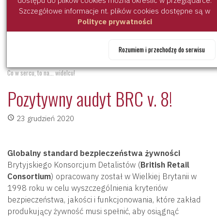
dostępu do plików cookies można określić w przeglądarce.
KAMINIARZ na targach ANUGA!
Szczegółowe informacje nt. plików cookies dostępne są w
Boczek na Instagramie!
Polityce prywatności
Boczek na święta! Najlepsze przepisy!
Rozumiem i przechodzę do serwisu
Produkcja w ZMW Kaminiarz zgodna ze światowymi standardami
Co w sercu, to na... widelcu!
Pozytywny audyt BRC v. 8!
23 grudzień 2020
Globalny standard bezpieczeństwa żywności
Brytyjskiego Konsorcjum Detalistów (
British Retail
Consortium
) opracowany został w Wielkiej Brytanii w
1998 roku w celu wyszczególnienia kryteriów
bezpieczeństwa, jakości i funkcjonowania, które zakład
produkujący żywność musi spełnić, aby osiągnąć