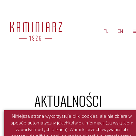
'
PL
EN
AKTUALNOŚCI
Niniejsza strona wykorzystuje pliki cookies, ale nie zbiera w
sposób automatyczny jakichkolwiek informacji (za wyjątkiem
Boczek Smażony! Nowość w Polsce!
zawartych w tych plikach). Warunki przechowywania lub