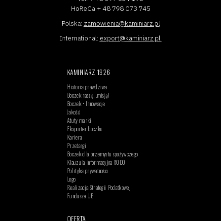
HoReCa + 48 798 073 745
Polska:
zamowienia@kaminiarz.pl
International:
export@kaminiarz.pl
KAMINIARZ 1926
Historia prawdziwa
Boczek naszą...misją!
Boczek • Innowacje
Jakość
Atuty marki
Eksporter boczku
Kariera
Przetargi
Boczek dla przemysłu spożywczego
Klauzula informacyjna RODO
Polityka prywatności
Logo
Realizacja Strategii Podatkowej
Fundusze UE
OFERTA