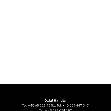
Dział Handlu:
Tel. +48 65 529 95 51, Tel. +48 609 447 347
Tel. + 48 697 034 190