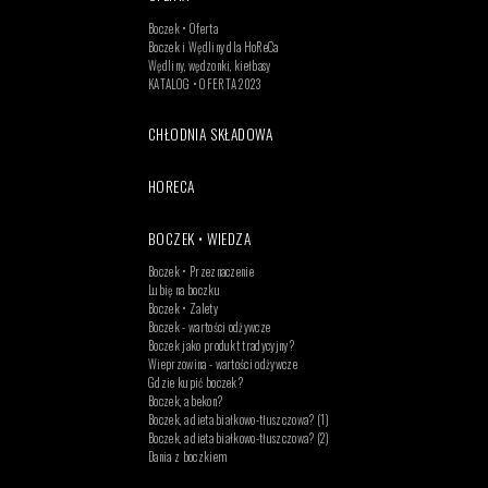
Boczek • Oferta
Boczek i Wędliny dla HoReCa
Wędliny, wędzonki, kiełbasy
KATALOG • OFERTA 2023
CHŁODNIA SKŁADOWA
HORECA
BOCZEK • WIEDZA
Boczek • Przeznaczenie
Lubię na boczku
Boczek • Zalety
Boczek - wartości odżywcze
Boczek jako produkt tradycyjny?
Wieprzowina - wartości odżywcze
Gdzie kupić boczek?
Boczek, a bekon?
Boczek, a dieta białkowo-tłuszczowa? (1)
Boczek, a dieta białkowo-tłuszczowa? (2)
Dania z boczkiem